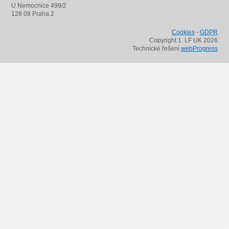
U Nemocnice 499/2
128 08 Praha 2
Cookies
-
GDPR
Copyright 1. LF UK 2026
Technické řešení
webProgress